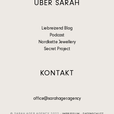
ÜBER SARAH
Liebreizend Blog
Podcast
Nordkette Jewellery
Secret Project
KONTAKT
office@sarahager.agency
© SARAH AGER AGENCY 2022 ·
·